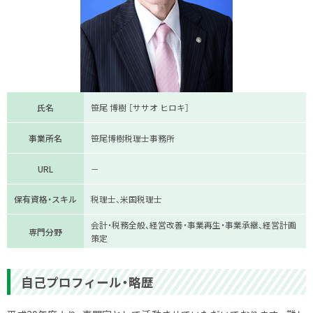
氏名
笹尾 博樹 ［ササオ ヒロキ］
事業所名
笹尾博樹税理士事務所
URL
－
保有資格・スキル
税理士、米国税理士
会計・税務全般、経営改善・事業再生・事業承継、経営計画
専門分野
策定
自己プロフィール・略歴