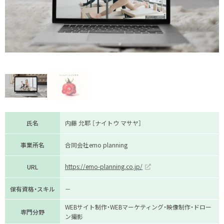
氏名
内藤 允耶 ［ナイトウ マサヤ］
事業所名
合同会社emo planning
https://emo-planning.co.jp/
URL
保有資格・スキル
－
WEBサイト制作・WEBマーケティング・映像制作・ドロー
専門分野
ン撮影