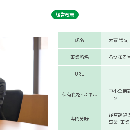
経営改善
氏名
太粟 崇文
事業所名
るつぼる
URL
－
中小企業診
保有資格・スキル
ータ
経営課題
専門分野
事業・事