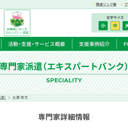
関連リンク集
プ
文字サイズ
小
中
群馬県いきいき
Gカンパニー 認証
活動・支援・サービス概要
支援事例紹介
P
専門家派遣（エキスパートバンク
SPECIALITY
遣）
太粟 崇文
専門家詳細情報