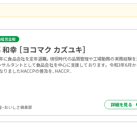
他経営全般
 和幸 ［ヨコマク カズユキ］
年に食品会社を定年退職。現役時代の品質管理や工場勤務の実務経験を
ンサルタントとして食品会社を中心に支援しております。 令和3年6月か
りましたHACCPの普及を、HACCP...
詳細を見る
全・おいしさ俱楽部