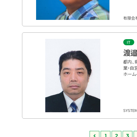
有限会
IT
渡邉
都内、
業・自
ホーム
SYSTEM
1
2
3