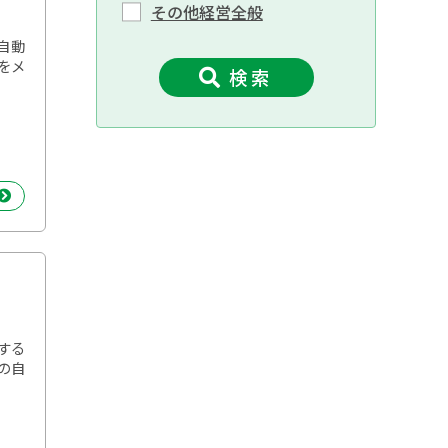
その他経営全般
自動
をメ
検 索
する
寒の自