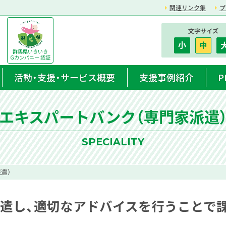
関連リンク集
プ
文字サイズ
小
中
群馬県いきいき
Gカンパニー 認証
活動・支援・サービス概要
支援事例紹介
P
エキスパートバンク（専門家派遣
SPECIALITY
遣）
遣し、適切なアドバイスを行うことで