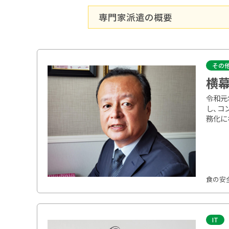
専門家派遣の概要
その
横幕
令和元
し、コ
務化にな
食の安
IT