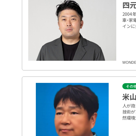
四元
200
車・家
インに
WONDER
その
米山
人が抱
技術が
然環境