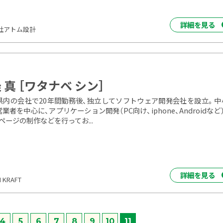
詳細を見る
社アトム設計
 真 ［ワタナベ シン］
県内の会社で20年間勤務後、独立してソフトウェア開発会社を設立。中
営業者を中心に、アプリケーション開発（PC向け、iphone、Androidなど
ページの制作などを行ってお...
詳細を見る
 KRAFT
4
5
6
7
8
9
10
11