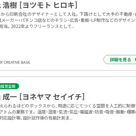
 浩樹 ［ヨツモト ヒロキ］
4年から印刷会社のデザイナーとして入社。下請けとして大手の不動産・
電メーカー・パチンコ店などのチラシ・広告・看板・LP制作などのデザイン
担当。2022年よりフリーランスとして...
詳細を見る
 CREATIVE BASE
他経営全般
 成一 ［ヨネヤマ セイイチ］
えられるほどのボックスから、用途に応じてつくる空間を人工的に制御
アトムの業務です。 温度・湿度・気流・気圧・電磁波・防音・吸音・振動・極
対応設計等、設計試作後の性能計測ま...