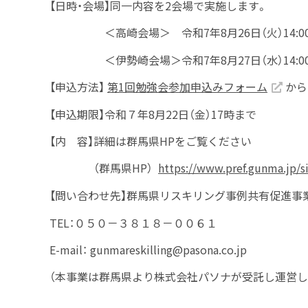
【日時・会場】同一内容を
2
会場で実施します。
＜高崎会場＞ 令和
7
年
8
月
26
日（火）
14:0
＜伊勢崎会場＞令和
7
年
8
月
27
日（水）
14:0
【申込方法】
第1回勉強会参加申込みフォーム
から
【申込期限】令和７年8月22日（金）
17
時まで
【内 容】詳細は群馬県
HP
をご覧ください
（群馬県HP）
https://www.pref.gunma.jp/si
【問い合わせ先】群馬県リスキリング事例共有促進事
TEL：０５０－３８１８－００６１
E-mail：
gunmareskilling@pasona.co.jp
（本事業は群馬県より株式会社パソナが受託し運営し