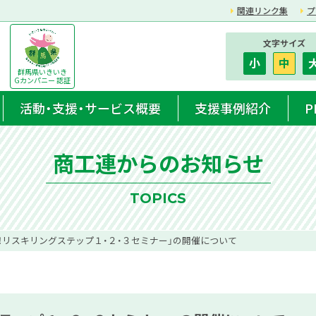
関連リンク集
プ
文字サイズ
小
中
群馬県いきいき
Gカンパニー 認証
活動・支援・サービス概要
支援事例紹介
P
商工連からのお知らせ
TOPICS
！リスキリングステップ１・２・３セミナー」の開催について