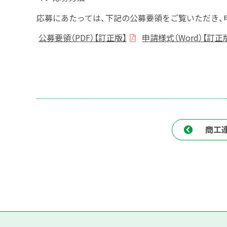
応募にあたっては、下記の公募要領をご覧いただき、
公募要領（PDF）【訂正版】
申請様式（Word）【訂正
商工