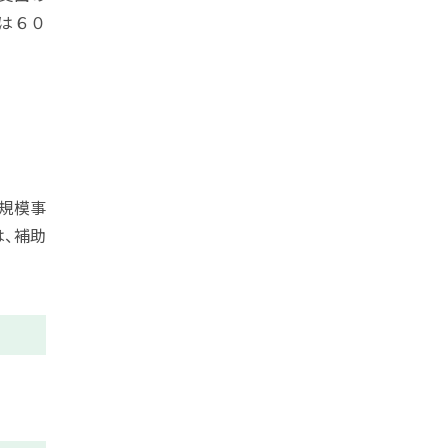
は６０
規模事
、補助