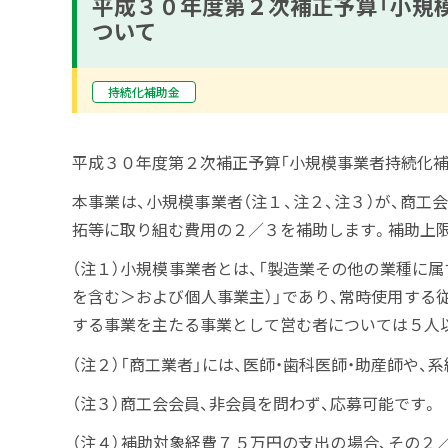
平成３０年度第２次補正予算「小規模
ついて
持続化補助金
平成３０年度第２次補正予算「小規模事業者持続化補
本事業は、小規模事業者（注１、注２、注３）が、商
拓等に取り組む費用の２／３を補助します。補助上限額
（注１）小規模事業者とは、「製造業その他の業種に
を含む＞および個人事業主）」であり、常時使用する従
する事業を主たる事業として営む者については５人以
（注２）「商工業者」には、医師・歯科医師・助産師や
（注３）商工会会員、非会員を問わず、応募可能です。
（注４）補助対象経費７５万円の支出の場合、その２