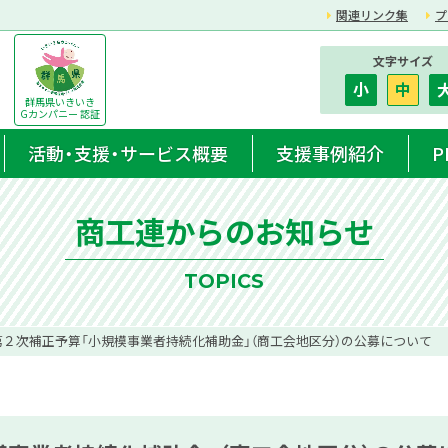
関連リンク集
プ
文字サイズ
小
中
群馬県いきいき
Gカンパニー 認証
活動・支援・サービス概要
支援事例紹介
P
商工連からのお知らせ
TOPICS
２次補正予算「小規模事業者持続化補助金」（商工会地区分）の公募について