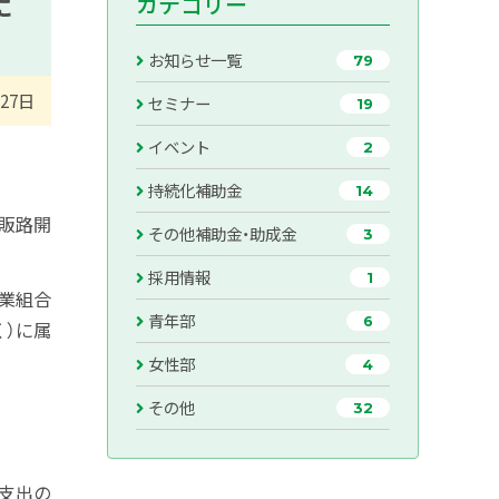
カテゴリー
に
お知らせ一覧
79
月27日
セミナー
19
イベント
2
持続化補助金
14
な販路開
その他補助金・助成金
3
採用情報
1
協業組合
青年部
6
く）に属
女性部
4
その他
32
支出の